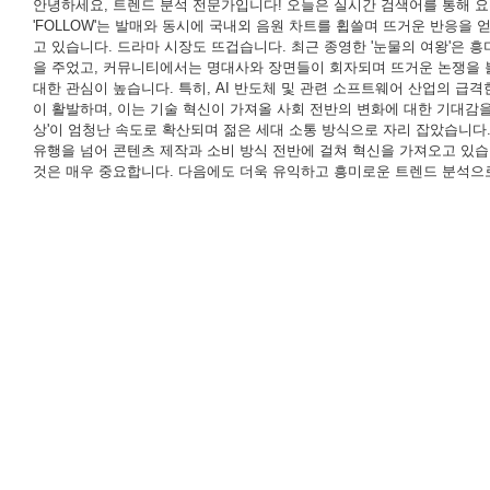
안녕하세요, 트렌드 분석 전문가입니다! 오늘은 실시간 검색어를 통해 요즘
'FOLLOW'는 발매와 동시에 국내외 음원 차트를 휩쓸며 뜨거운 반응을
고 있습니다. 드라마 시장도 뜨겁습니다. 최근 종영한 '눈물의 여왕'은
을 주었고, 커뮤니티에서는 명대사와 장면들이 회자되며 뜨거운 논쟁을 불
대한 관심이 높습니다. 특히, AI 반도체 및 관련 소프트웨어 산업의 급
이 활발하며, 이는 기술 혁신이 가져올 사회 전반의 변화에 대한 기대감을 
상'이 엄청난 속도로 확산되며 젊은 세대 소통 방식으로 자리 잡았습니다
유행을 넘어 콘텐츠 제작과 소비 방식 전반에 걸쳐 혁신을 가져오고 있습
것은 매우 중요합니다. 다음에도 더욱 유익하고 흥미로운 트렌드 분석으