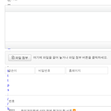
이
보
험
다
이
렉
트
태
아
보
험
간
병
여기에 파일을 끌어 놓거나 파일 첨부 버튼을 클릭하세요.
파일 첨부
인
-
글쓴이
비밀번호
홈페이지
h
t
t
p
s
:
/
번호
/
b
용인개인회생 상담 전에 챙겨야 할 서류
9553