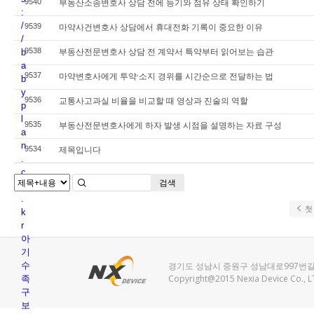
부동산소송변호사 상담 전에 등기와 점유 상태 확인하기
9540
:
/
마약사건변호사 상담에서 휴대전화 기록이 중요한 이유
9539
/
부동산전문변호사 상담 전 계약서 특약부터 읽어보는 습관
9538
b
a
마약변호사에게 투약·소지 경위를 시간순으로 전달하는 법
9537
b
y
교통사고과실 비율을 비교할 때 영상과 진술의 역할
9536
p
l
부동산전문변호사에게 하자 발생 시점을 설명하는 자료 구성
9535
a
n
제목입니다
9534
.
c
검색
o
.
첫
k
r
아
기
수
경기도 성남시 중원구 성남대로997번길 25-11, 2
Copyright@2015 Nexia Device Co., L
족
구
보