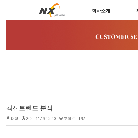
회사소개
최신트렌드 분석
태양
2025.11.13 15:40
조회 수 : 192