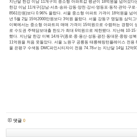
지난달 한강 이남 11개구의 중소형 아파트값 평균이 18억원을 넘어섰다는 
한강 이남 11개구(강남·서초·송파·강동·양천·강서·영등포·동작·관악·구로
8561만원)보다 0.96% 올랐다. 서울 중소형 아파트 가격이 18억원을 넘
년 5월 2일 15억2000만원보다 3억원 올랐다. 서울 강동구 명일동 삼익그
이북에서는 중소형 아파트의 매매 가격이 15억원으로 수렴하는 경향이 생겼
로 수도권 주택담보대출 한도가 최대 6억원으로 제한됐다. 지난해 10·15 
했다. 지난달 한강 이북 14개구(종로·중·용산·성동·광진·동대문·중랑·성북·
11억원을 처음 웃돌았다. 서울 노원구 공릉동 태릉해링턴플레이스 전용 84.9
울 은평구 수색동 DMC파인시티자이 전용 74.78㎡는 지난달 14일 12억9
댓글
0