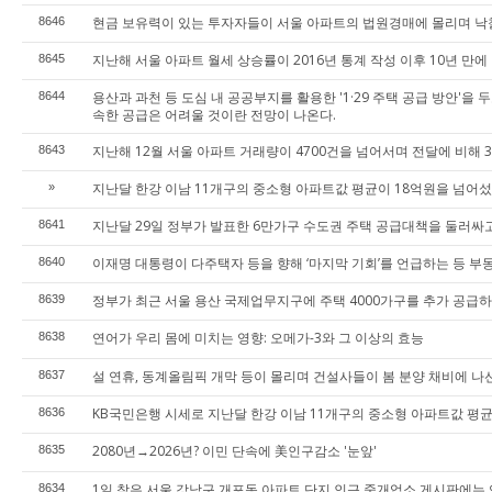
현금 보유력이 있는 투자자들이 서울 아파트의 법원경매에 몰리며 낙찰
8646
지난해 서울 아파트 월세 상승률이 2016년 통계 작성 이후 10년 만
8645
용산과 과천 등 도심 내 공공부지를 활용한 '1·29 주택 공급 방안'
8644
속한 공급은 어려울 것이란 전망이 나온다.
지난해 12월 서울 아파트 거래량이 4700건을 넘어서며 전달에 비해 
8643
지난달 한강 이남 11개구의 중소형 아파트값 평균이 18억원을 넘어섰
»
지난달 29일 정부가 발표한 6만가구 수도권 주택 공급대책을 둘러싸
8641
이재명 대통령이 다주택자 등을 향해 ‘마지막 기회’를 언급하는 등 부
8640
정부가 최근 서울 용산 국제업무지구에 주택 4000가구를 추가 공급하
8639
연어가 우리 몸에 미치는 영향: 오메가-3와 그 이상의 효능
8638
설 연휴, 동계올림픽 개막 등이 몰리며 건설사들이 봄 분양 채비에 나
8637
KB국민은행 시세로 지난달 한강 이남 11개구의 중소형 아파트값 평
8636
2080년→2026년? 이민 단속에 美인구감소 '눈앞'
8635
1일 찾은 서울 강남구 개포동 아파트 단지 인근 중개업소 게시판에는 
8634